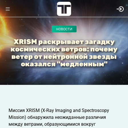
НОВОСТИ
XRISM раскрывает загадку
космических ветров: почему
ветер от нейтронной звезды
оказался "медленным"
Миссия XRISM (X-Ray Imaging and Spectroscopy
Mission) обнаружила неожиданные различия
между ветрами, образующимися вокруг