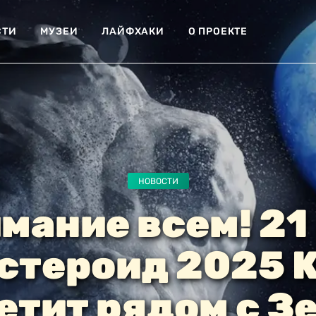
СТИ
МУЗЕИ
ЛАЙФХАКИ
О ПРОЕКТЕ
НОВОСТИ
мание всем! 21
стероид 2025 
етит рядом с З