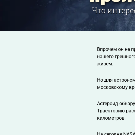
Что интере
Впрочем он не п
нашего грешного
живём.
Но для астроном
московскому вре
Астероид обнару
Траекторию расс
километров.
На сегодня NASA