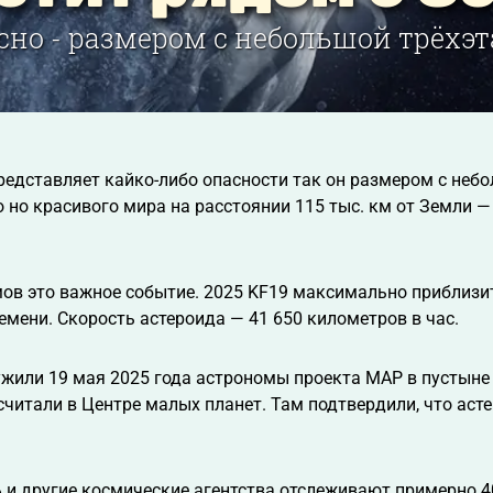
сно - размером с небольшой трёх
редставляет кайко-либо опасности так он размером с неб
 но красивого мира на расстоянии 115 тыс. км от Земли — 
ов это важное событие. 2025 KF19 максимально приблизи
мени. Скорость астероида — 41 650 километров в час.
жили 19 мая 2025 года астрономы проекта MAP в пустыне 
читали в Центре малых планет. Там подтвердили, что аст
 и другие космические агентства отслеживают примерно 4