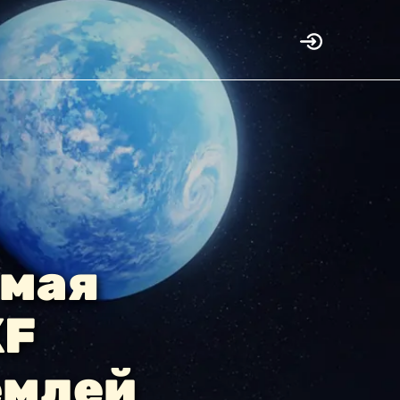
 мая
KF
емлей