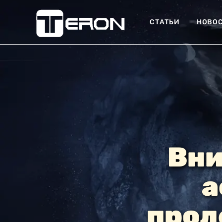
СТАТЬИ
НОВО
Вни
а
прол