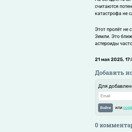
считаются потен
катастрофа не с
Этот пролёт не 
Земли. Это ближ
астероиды част
21 мая 2025, 17
Добавить н
Для добавлен
или
созд
Войти
0 коммента