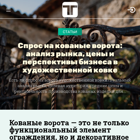
СТАТЬИ
Спрос на кованые ворота:
анализ рынка, цены и
перспективы бизнеса в
художественной ковке
Есть ли спрос на ворота художественной ковки? Реальный
анализ рынка, целевая аудитория, средние цены и
рентабельность производства кованых изделий для...
Кованые ворота — это не только
функциональный элемент
ограждения, но и декоративное