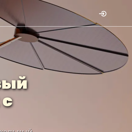
вый
 с
икальный