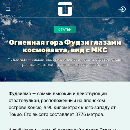
СТАТЬИ
Огненная гора Фудзи глазами
космонавта, вид с МКС
Фудзияма — самый высокий и действующий стратовулкан,
расположенный на японском острове Хонсю
Фудзияма — самый высокий и действующий
стратовулкан, расположенный на японском
острове Хонсю, в 90 километрах к юго-западу от
Токио. Его высота составляет 3776 метров.