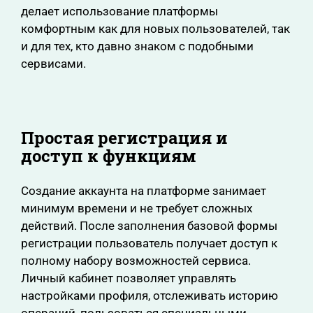
делает использование платформы
комфортным как для новых пользователей, так
и для тех, кто давно знаком с подобными
сервисами.
Простая регистрация и
доступ к функциям
Создание аккаунта на платформе занимает
минимум времени и не требует сложных
действий. После заполнения базовой формы
регистрации пользователь получает доступ к
полному набору возможностей сервиса.
Личный кабинет позволяет управлять
настройками профиля, отслеживать историю