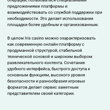
операций, пользоваться специальными
предложениями платформы и
взаимодействовать со службой поддержки при
необходимости. Это делает использование
площадки более удобным и организованным.
В целом Iris casino можно охарактеризовать
как современную онлайн-платформу с
продуманной структурой, стабильной
технической основой и широким выбором
развлекательного контента. Сочетание
удобного интерфейса, быстрого доступа к
основным функциям, высокого уровня
безопасности и разнообразия игровых
форматов делает сервис заметным
представителем своей категории.