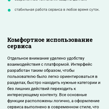
стабильная работа сервиса в любое время суток.
Комфортное использование
сервиса
Отдельное внимание уделено удобству
взаимодействия с платформой. Интерфейс
разработан таким образом, чтобы
пользователю было легко ориентироваться в
разделах, быстро находить нужные категории и
без лишних действий переходить к
интересующему контенту. Все основные
функции расположены логично, а оформление
сервиса выполнено в современном стиле, что