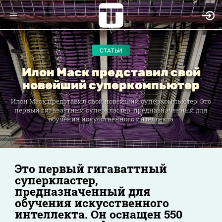
СТАТЬИ
Илон Маск представил свой
новейший суперкомпьютер
Илон Маск представил свой новейший суперкомпьютер. Это
первый гигаваттный суперкластер, предназначенный для
обучения искусственного интеллекта
Это первый гигаваттный
суперкластер,
предназначенный для
обучения искусственного
интеллекта. Он оснащен 550