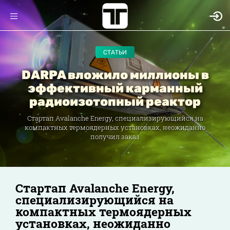
СТАТЬИ
DARPA вложило миллионы в
эффективный карманный
радиоизотопный реактор
Стартап Avalanche Energy, специализирующийся на
компактных термоядерных установках, неожиданно
получил заказ
Стартап Avalanche Energy,
специализирующийся на
компактных термоядерных
установках, неожиданно